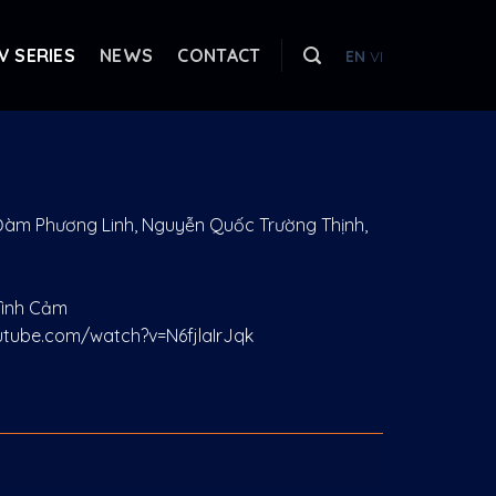
V SERIES
NEWS
CONTACT
EN
VI
 Đàm Phương Linh, Nguyễn Quốc Trường Thịnh,
 Tình Cảm
utube.com/watch?v=N6fjlaIrJqk