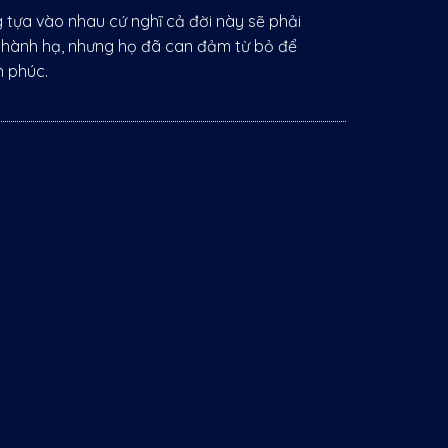
tựa vào nhau cứ nghĩ cả đời này sẽ phải
 hành hạ, nhưng họ đã can đảm từ bỏ để
 phúc.