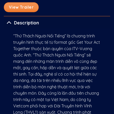
View Trailer
Description
“Thử Thách Người Nổi Tiếng” là chương trình
truyền hình thực tế từ format gốc Get Your Act
Together thuộc bản quyền của ITV-Vương
quốc Anh. “Thử Thách Người Nổi Tiếng” sẽ
mang đến những màn trình diễn vô cùng đẹp
mắt, gay cấn, hấp dẫn và quyết liệt giữa các
thí sinh. Tại đây, nghệ sĩ có cơ hội thể hiện sự
đa năng, đa tài trên nhiều lĩnh vực qua việc
trình diễn bộ môn nghệ thuật mới, trái với
chuyên môn. Đây cũng là lần đầu tiên chương
trình này có mặt tại Việt Nam, do công ty
Vietcom phối hợp với Đài Truyền hình Vĩnh
Long (THVL1) sản xuất. Chương trình phát