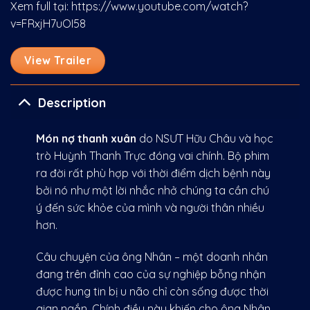
Xem full tại:
https://www.youtube.com/watch?
v=FRxjH7uOI58
View Trailer
Description
Món nợ thanh xuân
do NSƯT Hữu Châu và học
trò Huỳnh Thanh Trực đóng vai chính. Bộ phim
ra đời rất phù hợp với thời điểm dịch bệnh này
bởi nó như một lời nhắc nhở chúng ta cần chú
ý đến sức khỏe của mình và người thân nhiều
hơn.
Câu chuyện của ông Nhân – một doanh nhân
đang trên đỉnh cao của sự nghiệp bỗng nhận
được hung tin bị u não chỉ còn sống được thời
gian ngắn. Chính điều này khiến cho ông Nhân